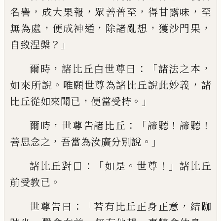
，
，
，
，
名譽
成大果報
眾善普
至
得
甘露味
至
，
，
，
，
無為處
便成神通
除諸亂想
獲
沙門果
？」
自致涅槃
，
：
「
，
爾時
諸比丘白世尊曰
諸法之本
。
，
如來所說
唯願世尊為諸比丘說
此
妙
義
諸
，
。」
比丘從如來聞已
便當受持
，
：「
！
！
爾
時
世尊告諸比丘
諦聽
諦聽
，
。」
善思念之
吾
當為汝廣分別說
：「
。
！」
諸比丘對曰
如是
世尊
諸比丘
。
前受教已
：「
，
世尊告曰
若有比丘正
身正意
結跏