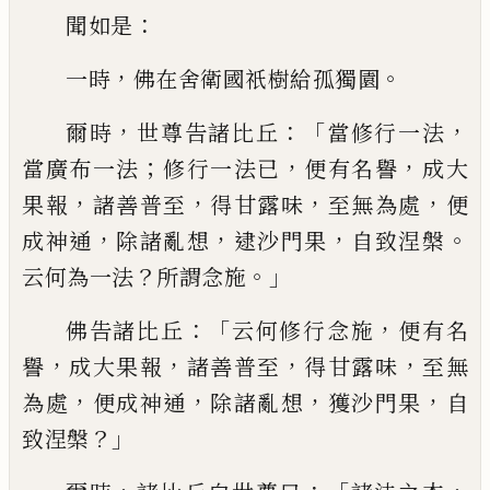
：
聞如是
，
。
一時
佛在舍衛國祇樹給孤獨
園
，
：「
，
爾時
世尊告諸比丘
當修行一法
；
，
，
當廣
布一法
修行一法已
便有名譽
成大
，
，
，
，
果報
諸善普
至
得甘露味
至無為處
便
，
，
，
。
成神
通
除諸亂想
逮沙門果
自致涅槃
？
。」
云何為
一法
所謂念施
：「
，
佛告諸比丘
云何修行念
施
便有名
，
，
，
，
譽
成大果報
諸善普
至
得甘
露味
至無
，
，
，
，
為處
便成神通
除諸亂想
獲
沙門果
自
？」
致涅槃