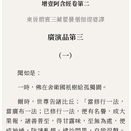
增壹阿
含
經
卷第二
東晉罽賓三藏瞿曇僧伽提婆譯
廣演品第三
（一）
：
聞如是
，
。
一時
佛在舍衛國祇樹給孤獨
園
，
：「
，
爾時
世尊告諸比丘
當修行一法
；
，
，
當廣
布一法
已修行一法
便有名譽
成大
，
，
，
，
果報
諸善普
至
得甘露味
至無為處
便
，
，
，
。
成神
通
除諸亂想
逮
沙門果
自致涅槃