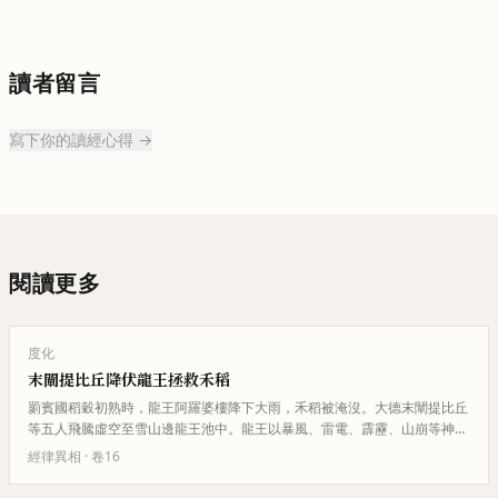
讀者留言
寫下你的讀經心得 →
閱讀更多
度化
末闡提比丘降伏龍王拯救禾稻
罽賓國稻穀初熟時，龍王阿羅婆樓降下大雨，禾稻被淹沒。大德末闡提比丘
等五人飛騰虛空至雪山邊龍王池中。龍王以暴風、雷電、霹靂、山崩等神力
攻擊，末闡提毫不動搖。最終末…
經律異相
· 卷
16