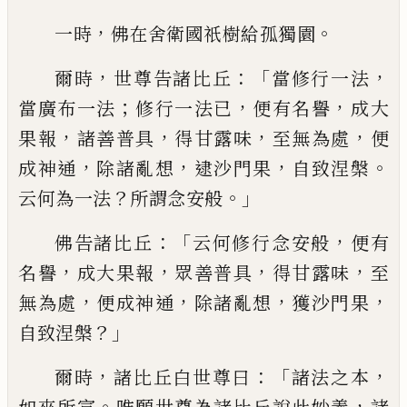
，
。
一時
佛在舍衛國祇樹給孤獨
園
，
：「
，
爾時
世尊告諸比丘
當修行一法
；
，
，
當廣
布一法
修行一法已
便有名譽
成大
，
，
，
，
果報
諸善普
具
得甘露味
至無為處
便
，
，
，
。
成神
通
除諸亂想
逮沙門果
自致涅槃
？
。」
云何
為一法
所謂念安
般
：「
，
佛告諸比丘
云何修
行念安般
便有
，
，
，
，
名譽
成大果報
眾善普具
得甘露味
至
，
，
，
，
無為處
便成神通
除諸亂
想
獲沙門果
？」
自致涅槃
，
：「
，
爾時
諸比丘白世
尊曰
諸法之本
。
，