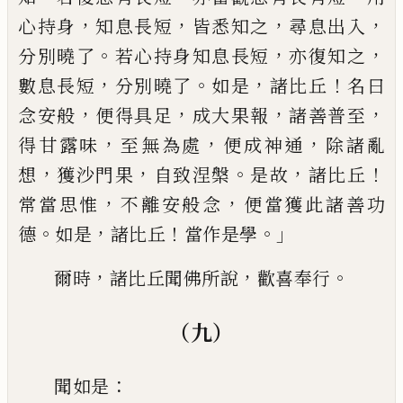
，
，
，
，
心持身
知息長短
皆悉
知之
尋息出入
。
，
，
分別曉了
若心持身知息
長短
亦復知之
，
。
，
！
數息長短
分別曉了
如
是
諸比丘
名曰
，
，
，
，
念安般
便得具足
成大果
報
諸善普
至
，
，
，
得甘露味
至無為處
便成
神通
除諸亂
，
，
。
，
！
想
獲沙門果
自致涅槃
是故
諸比丘
，
，
常當思惟
不離安般念
便當獲此
諸善功
。
，
！
。」
德
如是
諸比丘
當作是學
，
，
。
爾時
諸
比丘聞佛所說
歡喜奉行
（九）
：
聞如是