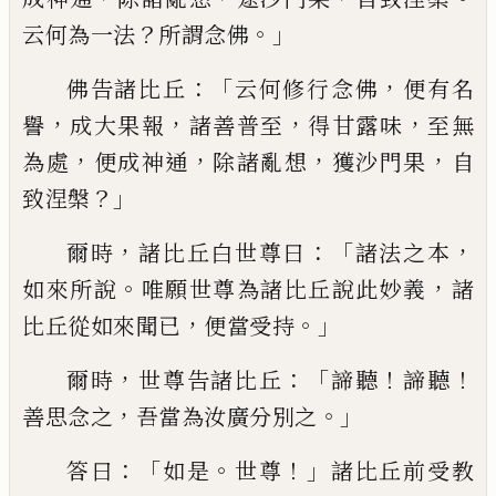
？
。」
云何
為一法
所謂念佛
：「
，
佛告諸比丘
云何修行
念佛
便有名
，
，
，
，
譽
成大果報
諸善普
至
得
甘露味
至無
，
，
，
，
為處
便成神通
除諸亂想
獲
沙門果
自
？」
致涅槃
，
：
「
，
爾時
諸比丘白世尊曰
諸法之本
。
，
如來所說
唯願世尊為諸比丘
說此妙義
諸
，
。」
比丘從如來聞已
便當受持
，
：「
！
！
爾時
世尊告諸比丘
諦聽
諦聽
，
。」
善思念之
吾
當為汝廣分別之
：「
。
！」
答曰
如是
世尊
諸比
丘前受教