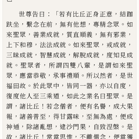
：「
，
世尊告曰
若有比丘正身
正意
結跏
，
，
，
。
趺坐
繫念在前
無有他想
專精
念眾
如
，
，
，
，
來聖眾
善業成就
質直順義
無有
邪業
，
。
，
，
上下和穆
法法成就
如來聖眾
戒成就
，
，
，
三昧成就
智慧成就
解脫成就
度
知見成
。
，
，
就
聖眾者
所謂四雙八輩
是謂如來聖
，
，
。
，
眾
應當恭敬
承事禮順
所以然者
是世
。
，
，
，
福田
故
於此眾中
皆同一器
亦以自度
，
。
復度他人
至三乘道
如此之業名曰聖眾
是
，
！
，
，
謂
諸比
丘
若念僧者
便有名譽
成大果
，
，
，
，
報
諸善普
至
得甘露味
至無為處
便成
，
，
，
。
神通
除諸亂
想
逮沙門果
自致涅槃
是
，
！
，
，
故
諸比丘
常當
思惟
不離僧念
便當獲