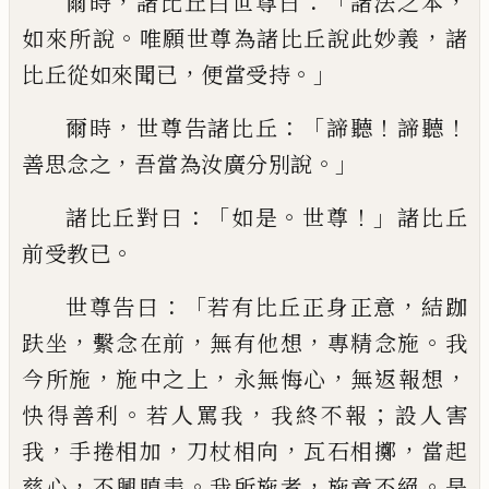
，
：
「
，
爾時
諸比丘白世尊曰
諸法之本
。
，
如來所說
唯願世尊為諸比丘
說此妙義
諸
，
。」
比丘從如來聞已
便當受持
，
：「
！
！
爾時
世尊告諸比丘
諦聽
諦聽
，
。」
善思念之
吾當為汝廣分別說
：「
。
！」
諸比丘對曰
如是
世
尊
諸比丘
。
前受教已
：「
，
世尊告曰
若有比丘
正身正意
結跏
，
，
，
。
趺坐
繫念在前
無有他想
專精念施
我
，
，
，
，
今所施
施中之上
永無悔心
無
返
報想
。
，
；
快得善利
若人罵我
我終不
報
設人害
，
，
，
，
我
手
捲
相加
刀杖相向
瓦石相
擲
當起
，
。
，
。
慈心
不興瞋恚
我所施者
施意
不絕
是