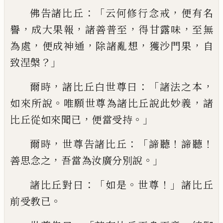
：「
，
佛告諸比丘
云何修行念
戒
便有名
，
，
，
，
譽
成大果報
諸善普
至
得甘
露味
至無
，
，
，
，
為處
便成神通
除諸亂想
獲
沙門果
自
？」
致涅槃
，
：
「
，
爾時
諸比丘白世尊曰
諸法之本
。
，
如來所說
唯願世尊為諸比丘
說此妙義
諸
，
。」
比丘從如來聞已
便當受持
，
：「
！
！
爾時
世尊告諸比丘
諦聽
諦聽
，
。」
善思念之
吾
當為汝廣分別說
：「
。
！」
諸比丘對曰
如是
世尊
諸比丘
。
前受教已