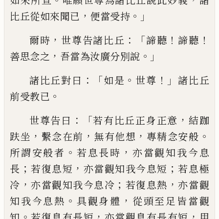
如來所宣
唯願世尊為諸
比丘說此妙義
諸
，
。」
比丘從如來聞已
便當
受持
，
：「
！
！
爾時
世尊告諸比丘
諦聽
諦聽
，
。」
善思
念之
吾當為汝廣分別說
：「
。
！」
諸比丘對曰
如
是
世尊
諸比丘
。
前受教已
：「
，
世尊告曰
若有
比丘正身正意
結跏
，
，
，
。
趺坐
繫念在前
無有
他想
專精念安般
。
，
所謂安般者
若息長時
亦
當觀知我今息
；
，
；
長
若復息短
亦當觀知我
今息短
若息極
，
；
，
冷
亦當觀知我
今
息冷
若
復息熱
亦當觀
。
，
知我今息熱
具觀身體
從
頭至足皆當觀
。
，
，
知
若復息
有
長短
亦當
觀息有長有短
用