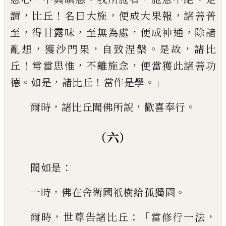
，
！
，
，
謂
比丘
名曰大施
便成大果報
諸
善普
，
，
，
，
至
得甘露味
至無為處
便成神通
除諸
，
，
。
，
亂想
獲沙門果
自致涅槃
是故
諸比
！
，
，
丘
常當思惟
不離施念
便當獲此諸善功
。
，
！
。」
德
如是
諸比丘
當作是學
，
，
。
爾時
諸比丘聞
佛所說
歡喜奉行
（六）
：
聞如是
，
。
一時
佛在舍衛國祇樹給孤獨
園
，
：「
，
爾時
世尊告諸比丘
當修行一法