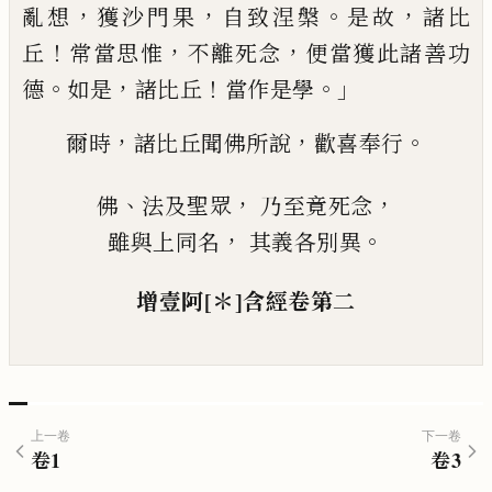
，
，
。
，
亂想
獲沙門果
自致涅槃
是故
諸比
！
，
，
丘
常當思
惟
不離死念
便當獲此諸善功
。
，
！
。」
德
如是
諸
比丘
當作是學
，
，
。
爾時
諸比丘聞佛所說
歡
喜奉行
、
，
，
佛
法及聖眾
乃至竟死念
，
。
雖與上同名
其義各別異
增壹阿
[＊]
含經
卷第二
上一卷
下一卷
卷
1
卷
3