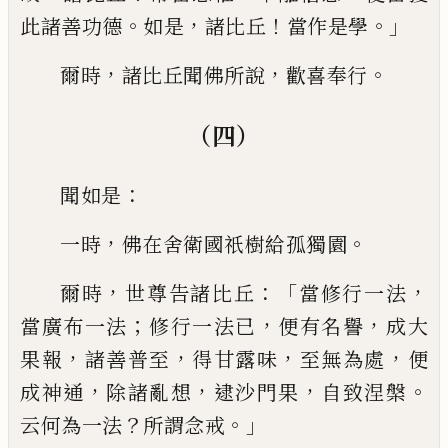
。
，
！
。」
此諸善功德
如是
諸比丘
當作是學
，
，
。
爾時
諸比丘聞佛所說
歡喜奉行
（四）
：
聞如是
，
。
一時
佛在舍衛國祇樹給孤獨
園
，
：「
，
爾時
世尊告諸比丘
當修行一法
；
，
，
當廣
布一法
修行一法已
便有名譽
成大
，
，
，
，
果報
諸善普
至
得甘露味
至無為處
便
，
，
，
。
成神
通
除諸亂想
逮沙門果
自致涅槃
？
。」
云何為
一法
所謂念戒