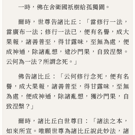
，
。
一時
佛在舍衛國祇樹給孤獨
園
，
：「
，
爾時
世尊告諸比丘
當修行一法
；
，
，
當廣
布一法
修行一法已
便有名譽
成大
，
，
，
，
果報
諸善普
至
得甘露味
至無為處
便
，
，
，
。
成神
通
除諸亂想
逮沙門果
自致涅槃
？
。」
云何為
一法
所謂念死
：「
，
佛告諸比丘
云何修行念
死
便有名
，
，
，
，
譽
成大果報
諸善普
至
得甘
露味
至無
，
，
，
，
為處
便成神通
除諸亂想
獲沙
門果
自
？」
致涅槃
，
：「
，
爾時
諸比丘白世尊曰
諸
法之本
。
，
如來所宣
唯願世尊為諸比丘說
此妙法
諸