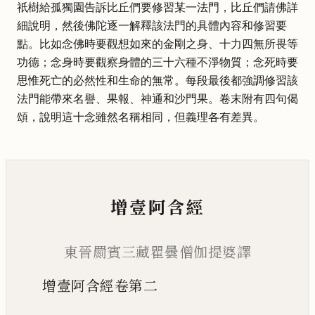
祇樹給孤獨園告訴比丘們要修習某一法門，比丘們請佛詳
細說明，然後佛陀逐一解釋該法門的具體內容和修習要
點。比如念佛時要觀想如來的金剛之身、十力四無所畏等
功德；念身時要觀察身體的三十六種不淨物質；念死時要
思惟死亡的必然性和生命的無常。每段最後都強調修習該
法門能帶來名譽、果報、神通和沙門果。卷末附有四句偈
頌，說明這十念雖然名稱相同，但義理各有差異。
增壹阿含經
東晉罽賓三藏瞿曇僧伽提婆譯
增壹阿含經卷第二