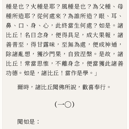
？
？
？
、
種是也
火
種是
耶
風種是也
為父種
母
？
？
？
、
、
種所造耶
從
何處來
為誰所造
眼
耳
、
、
、
，
？
。
鼻
口
身
心
此終當
生何處
如是
諸
！
，
，
，
比丘
名曰念身
便得具
足
成大果報
諸
，
，
，
，
善普
至
得甘露味
至無
為處
便成神通
，
，
。
，
除諸亂想
獲沙門果
自致
涅槃
是故
諸
！
，
，
比丘
常當思惟
不離身念
便
當獲此諸善
。
，
！
。」
功德
如是
諸比丘
當作是學
，
，
。
爾時
諸比丘聞佛所說
歡喜奉行
（一〇）
：
聞如是