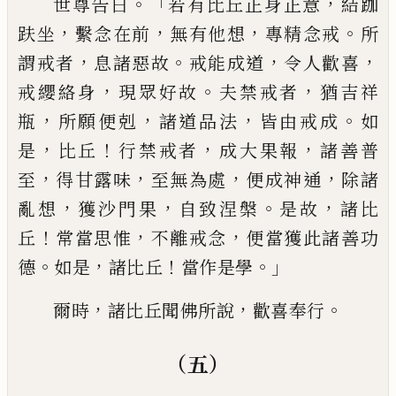
。「
，
世尊告曰
若有比丘正
身正意
結跏
，
，
，
。
趺坐
繫念在前
無有他想
專
精念戒
所
，
。
，
，
謂戒者
息諸惡故
戒能成道
令
人歡喜
，
。
，
戒纓絡身
現眾好故
夫禁戒者
猶
吉祥
，
，
，
。
瓶
所願便剋
諸道品法
皆由戒成
如
，
！
，
，
是
比丘
行
禁戒者
成大果報
諸善普
，
，
，
，
至
得甘露味
至無為處
便成神通
除諸
，
，
。
，
亂想
獲沙門果
自致涅槃
是故
諸比
！
，
，
丘
常當思
惟
不離戒念
便當獲此諸善功
。
，
！
。」
德
如是
諸
比丘
當作是學
，
，
。
爾時
諸比丘聞佛所說
歡
喜奉行
（五）