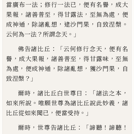
；
，
，
當廣
布一法
修行一法已
便有名譽
成大
，
，
，
，
果報
諸善普
至
得
甘露法
至無為處
便
，
，
，
。
成神
通
除諸亂想
逮
沙門果
自致涅槃
？
。」
云何
為一法
所謂念天
：「
，
佛告諸比丘
云何修行
念天
便有名
，
，
，
，
譽
成大果報
諸善普
至
得
甘露味
至無
，
，
，
，
為處
便成神通
除諸亂想
獲
沙門果
自
？」
致涅槃
，
：
「
，
爾時
諸比丘白世尊曰
諸法之本
。
，
如來所說
唯願世尊為諸比丘
說此妙義
諸
，
。」
比丘從如來聞已
便當受持
，
：「
！
！
爾時
世尊告諸比丘
諦聽
諦聽