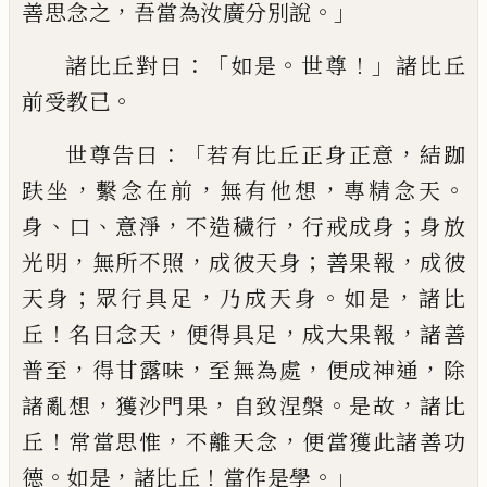
，
。」
善思念之
吾
當為汝廣分別說
：「
。
！」
諸比丘對曰
如是
世尊
諸比丘
。
前受教已
：「
，
世尊告曰
若有比丘
正身正意
結跏
，
，
，
。
趺坐
繫念在前
無有他
想
專精念天
、
、
，
，
；
身
口
意淨
不造穢行
行戒
成身
身放
，
，
；
，
光明
無所不照
成彼天身
善果
報
成彼
；
，
。
，
天身
眾行具足
乃成天身
如是
諸
比
！
，
，
，
丘
名曰念天
便得具足
成大果報
諸善
，
，
，
，
普
至
得甘露味
至無為處
便成神通
除
，
，
。
，
諸亂想
獲沙門果
自致涅槃
是故
諸比
！
，
，
丘
常當思惟
不離天念
便當獲此諸善功
。
，
！
。」
德
如是
諸比丘
當作是學