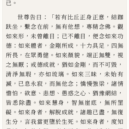
。
已
：「
，
世尊告曰
若有比丘正身
正意
結跏
，
，
，
。
趺坐
繫念在前
無有他想
專
精念佛
觀
，
；
，
如來形
未曾離
目
已不離
目
便念如來功
：
，
，
，
德
如來體者
金剛所成
十力
具
足
四無
，
。
，
，
所畏
在眾勇健
如來顏貌
端正
無雙
視
；
，
，
，
之無厭
戒德成就
猶如金剛
而不
可毀
，
。
，
清淨無瑕
亦如
琉璃
如來三昧
未
始有
，
，
；
，
減
已息永寂
而無他念
憍慢強梁
諸情
，
、
、
、
，
憺
怕
欲意
恚想
愚惑之心
猶豫
網
結
。
，
，
皆悉
除盡
如來慧身
智無
崖底
無所罣
。
，
，
，
礙
如
來身者
解脫成就
諸趣已盡
無復
，
。
，
生分
言我
當更墮於生死
如來身者
度知