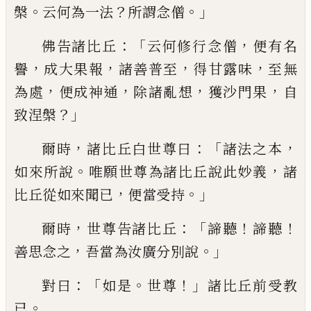
。
？
。」
槃
云何
為一法
所謂念僧
：「
，
佛告諸比丘
云何修
行念僧
便有名
，
，
，
，
譽
成大果報
諸善普
至
得甘露味
至無
，
，
，
，
為處
便成神通
除諸亂想
獲沙門果
自
？」
致涅槃
，
：「
，
爾時
諸比丘白世尊
曰
諸法之本
。
，
如來所說
唯願世尊為諸比
丘說此妙義
諸
，
。」
比丘從如來聞已
便當受
持
，
：「
！
！
爾時
世尊告諸比丘
諦聽
諦聽
，
。」
善思念
之
吾當為汝廣分別說
：「
。
！」
對曰
如是
世尊
諸
比丘前受教
。
已