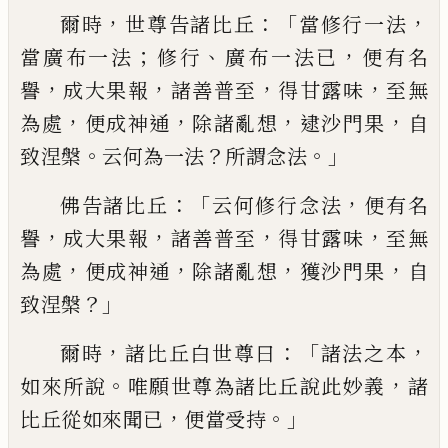
，
：「
，
爾時
世尊告諸比丘
當修行一法
；
、
，
當廣
布一法
修行
廣布一法已
便有名
，
，
，
，
譽
成大
果報
諸善普
至
得甘露味
至無
，
，
，
，
為處
便
成神通
除諸亂想
逮沙門果
自
。
？
。」
致涅槃
云
何為一法
所謂念法
：「
，
佛告諸比丘
云何修
行念法
便有名
，
，
，
，
譽
成大果報
諸善普
至
得甘露味
至無
，
，
，
，
為處
便成神通
除諸亂想
獲沙門果
自
？」
致涅槃
，
：「
，
爾時
諸比丘白世尊
曰
諸法之本
。
，
如來所說
唯願世尊為諸比
丘說此妙義
諸
，
。」
比丘從如來聞已
便當受
持