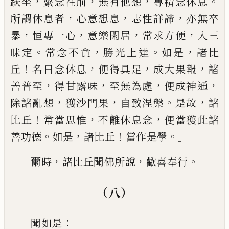
，
，
，
。
趺坐
繫念在前
無有他想
專
精念休息
，
，
，
所謂休息者
心意想息
志性詳諦
亦無卒
，
，
，
，
暴
恒專一心
意樂閑居
常求方便
入三
。
，
。
，
昧定
常念不貪
勝
光
上達
如是
諸比
！
，
，
，
丘
名曰念休息
便得具足
成大果報
諸
，
，
，
，
善
普
至
得甘露味
至無為處
便成神通
，
，
。
，
除
諸亂想
獲沙門果
自致涅槃
是故
諸
！
，
，
比丘
常當思惟
不離休息念
便當獲此諸
。
，
！
。」
善功
德
如是
諸比丘
當作是學
，
，
。
爾時
諸比丘聞
佛所說
歡喜奉行
（八）
：
聞如是