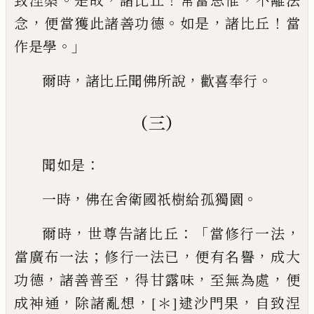
致涅槃
是故
諸比丘
常當思惟
不離法
，
。
，
！
念
便當獲此諸善功德
如是
諸比丘
當
。」
作是
學
，
，
。
爾時
諸比丘聞佛所說
歡喜奉行
（三）
：
聞如是
，
。
一時
佛在舍衛國祇樹給孤獨
園
，
：「
，
爾時
世尊告諸比丘
當修行一法
；
，
，
當
廣布一法
修行一法已
便有名譽
成大
，
，
，
，
功
德
諸善普至
得甘露味
至無為處
便
，
，
，
成神
通
除諸亂想
[＊]
逮沙門果
自致涅