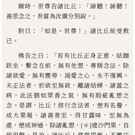
，
：「
！
！
爾時
世尊告諸比丘
諦聽
諦聽
，
。」
善思念
之
吾當為汝廣分別說
：「
。
！」
對曰
如是
世尊
諸
比丘前受教
。
已
：「
，
佛告之曰
若有比丘正身
正意
結跏
，
，
，
。
趺坐
繫念在前
無有他想
專精
念法
除
，
，
，
。
諸欲愛
無有塵勞
渴愛之心
永不
復興
，
，
、
夫正法者
於欲至無欲
離諸結縛
諸
蓋之
。
，
病
此法猶如眾香之氣
無有瑕疵亂
想之
。
，
！
，
，
念
是謂
比丘
修行
念法
者
便有名
譽
，
，
，
成大果報
諸善普
至
得甘露味
至無
為
，
，
，
，
處
便成神通
除諸亂想
[＊]
逮沙門果
自
。
，
！
，