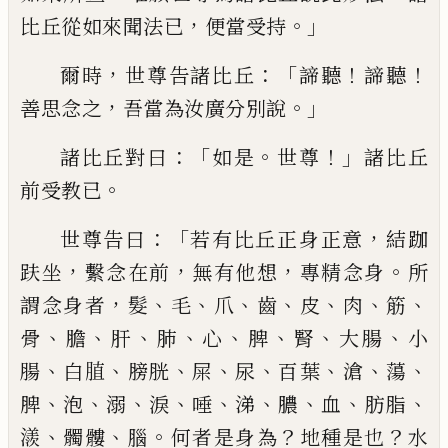
，
。」
比丘從如來聞法已
便當受持
，
：「
！
！
爾時
世尊告諸比丘
諦聽
諦聽
，
。」
善思念之
吾當為汝廣分別說
：「
。
！」
諸比丘對曰
如是
世
尊
諸比丘
。
前受教已
：「
，
世尊告曰
若有比丘
正身正意
結跏
，
，
，
。
趺坐
繫念在前
無有他想
專精念身
所
，
、
、
、
、
、
、
、
謂念身者
髮
毛
爪
齒
皮
肉
筋
、
、
、
、
、
、
、
、
骨
膽
肝
肺
心
脾
腎
大腸
小
、
、
、
、
、
、
、
、
腸
白䐈
膀胱
屎
尿
百葉
滄
蕩
、
、
、
、
、
、
、
、
、
脾
泡
溺
淚
唾
涕
膿
血
肪脂
、
、
。
？
？
㵪
髑髏
腦
何者是身為
地種是也
水