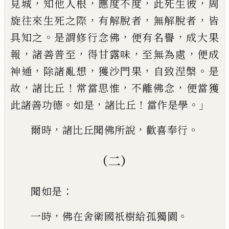
，
，
，
，
見
城
知
他人根
應度不度
此死
生彼
周
，
，
，
旋往來生
死之際
有解脫者
無解脫者
皆
。
，
，
具知之
是
謂修行念佛
便有名譽
成大果
，
，
，
，
報
諸善普
至
得甘露
味
至無為處
便成
，
，
，
。
神通
除諸
亂想
獲沙門果
自致涅槃
是
，
！
，
，
故
諸比丘
常
當思惟
不離佛念
便當獲
。
，
！
。」
此諸善功德
如
是
諸比丘
當作是學
，
，
。
爾時
諸比丘聞佛所
說
歡喜奉行
（二）
：
聞如是
，
。
一時
佛在舍衛國祇樹給孤獨
園