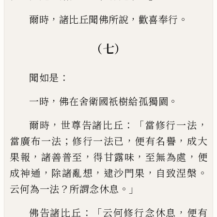
，
，
。
爾時
諸比丘聞佛
所說
歡喜奉行
（七）
：
聞如是
，
。
一時
佛在舍衛國祇樹給孤獨
園
，
：「
，
爾時
世尊告諸比丘
當修行一法
；
，
，
當廣
布一法
修行一法已
便有名譽
成大
，
，
，
，
果報
諸善普
至
得甘露味
至無為處
便
，
，
，
。
成神
通
除諸亂想
逮沙門果
自致涅槃
？
。」
云何為
一法
所謂念休息
：「
，
佛告諸比丘
云何修行
念休息
便有