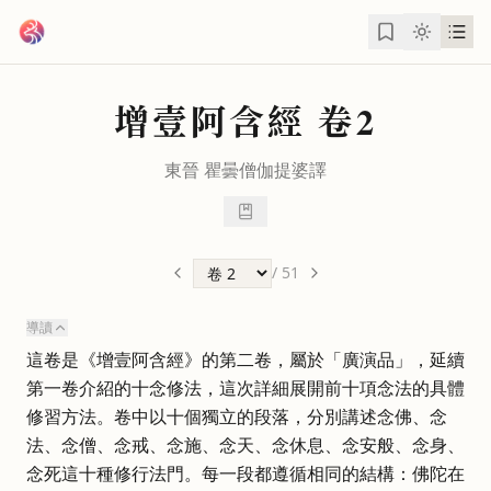
跳到主要內容
增壹阿含經
卷2
東晉
瞿曇僧伽提婆
譯
/
51
導讀
這卷是《增壹阿含經》的第二卷，屬於「廣演品」，延續
第一卷介紹的十念修法，這次詳細展開前十項念法的具體
修習方法。卷中以十個獨立的段落，分別講述念佛、念
法、念僧、念戒、念施、念天、念休息、念安般、念身、
念死這十種修行法門。每一段都遵循相同的結構：佛陀在