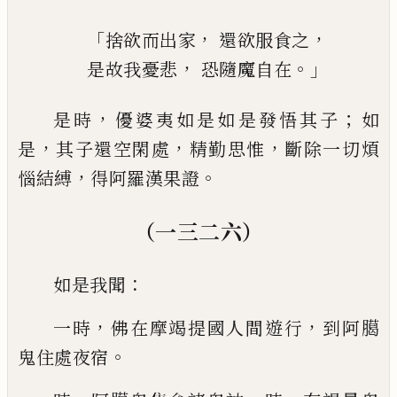
「
，
，
捨欲而出家
還欲服食之
，
。」
是故我憂悲
恐隨魔自在
，
；
是時
優婆夷如是如是發悟其子
如
，
，
，
是
其
子還空閑處
精勤思惟
斷除一切煩
，
。
惱結
縛
得阿羅漢果證
（一三二六）
：
如是我聞
，
，
一時
佛在摩竭提國人間
遊行
到
阿臈
。
鬼
住處夜宿