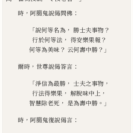
，
：
時
阿臈鬼說偈問佛
「
，
？
說何等名為
勝士夫事物
，
？
行於何等法
得安樂果報
？
？」
何等為美味
云何壽中勝
，
：
爾時
世尊說偈答言
「
，
，
淨信為最勝
士夫之事物
，
，
行法得樂果
解脫味中上
，
。」
智慧除老死
是為壽中勝
，
：
時
阿臈鬼復說偈言