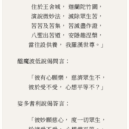
，
，
住於王舍城
迦蘭陀竹園
，
，
演說微妙法
滅除眾生苦
，
，
苦苦及苦集
苦滅盡作證
，
，
八聖出苦道
安隱趣涅槃
，
。」
當往設供養
我羅漢世尊
：
醯魔波低說偈問言
「
，
，
彼
有
心願樂
慈濟眾生不
，
？」
彼於受不受
心想平等不
：
娑多耆利說偈答言
「
，
，
彼妙願慈心
度一切眾生