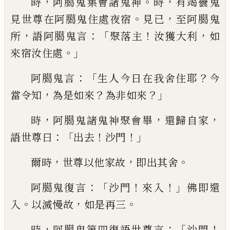
，
。
，
時
阿臈鬼集會
諸鬼神
時
有竭曇鬼
。
，
見世尊在阿臈鬼住
處夜宿
見已
至阿臈鬼
，
：「
！
，
所
語阿臈鬼言
聚
落主
汝獲大利
如
。」
來宿汝住處
：
「
？
阿臈鬼言
生人今日在我舍住耶
今
，
？
？」
當令知
為是如
來
為非如來
，
，
，
時
阿臈鬼諸鬼神聚會畢
還
歸自家
：「
！
！」
語世尊曰
出去
沙門
，
，
。
爾時
世尊以
他家故
即出其舍
：「
！
！」
阿臈鬼復言
沙門
來入
佛即還
。
，
。
入
以滅慢故
如是再三
，
：「
！
時
阿臈鬼
第四復語世尊言
沙門