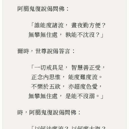
：
阿臈鬼復說偈問佛
「
，
？
誰能度諸流
晝夜勤方便
，
？」
無攀無住處
孰能不沈沒
，
：
爾時
世尊說偈答言
「
，
，
一切戒具足
智慧善正受
，
。
正念內思惟
能度難度流
，
，
不樂於五欲
亦超度色愛
，
。」
無攀無住處
是能不沒溺
，
：
時
阿臈鬼復說偈問佛
「
？
？
以何法度流
以何度大海