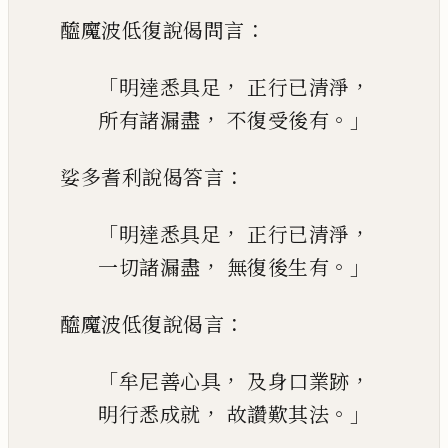
：
醯魔波低復說偈問言
「
，
，
明達悉具足
正行已清淨
，
。」
所有諸漏盡
不復受後有
：
娑多耆利說偈答言
「
，
，
明達悉具足
正行已清淨
，
。」
一切諸漏盡
無復後生有
：
醯魔波低復說偈言
「
，
，
牟尼善心具
及身口業跡
，
。」
明行悉成就
故讚歎其法