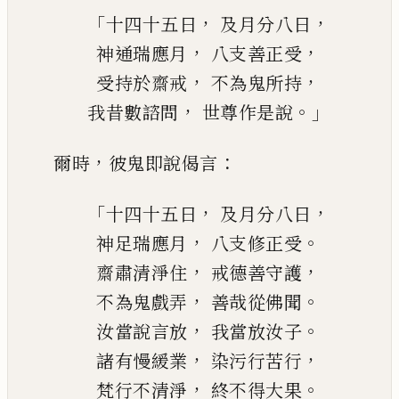
「
，
，
十四十五日
及月分八日
，
，
神通瑞應月
八支善正受
，
，
受持於齋戒
不為鬼所持
，
。」
我昔數諮問
世尊作是說
，
：
爾時
彼鬼即說偈言
「
，
，
十四十五日
及月分八日
，
。
神足瑞應月
八支修正受
，
，
齋肅清淨住
戒
德
善守護
，
。
不為鬼戲弄
善哉從佛聞
，
。
汝當說言放
我當放汝子
，
，
諸有慢緩業
染污行苦行
，
。
梵行不清淨
終不得大果