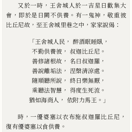
，
又於一時
王舍城人於一吉星日歡集大
，
。
，
會
即於是日闕不供養
有一鬼神
敬重彼
，
，
：
比丘尼故
至王舍城里巷之中
家家說偈
「
，
，
王舍城人民
醉酒
眠
睡臥
，
。
不勤供養彼
叔迦比丘尼
，
，
善修諸根故
名曰叔迦羅
，
。
善說離垢法
涅槃清涼處
，
，
隨順聽所說
終日樂無厭
，
。
乘聽法智慧
得度生死流
，
。」
猶如海商人
依附力馬王
，
，
時
一優婆塞以衣布施叔迦羅比丘尼
。
復
有優婆塞以食供養