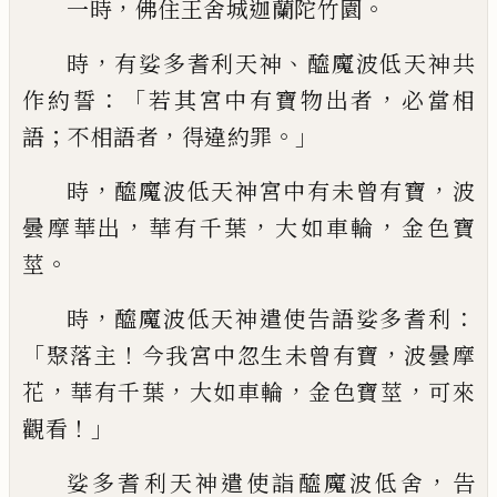
，
。
一時
佛住王舍城迦蘭陀
竹園
，
、
時
有
娑多耆利
天神
醯魔波低
天神
共
：「
，
作約誓
若其宮中有寶物出者
必當相
；
，
。」
語
不相語者
得違約罪
，
，
時
醯魔波低天神
宮中有未曾有寶
波
，
，
，
曇摩華出
華有千葉
大如車輪
金色寶
。
莖
，
：
時
醯魔波低天神遣
使告語娑多耆利
「
！
，
聚落主
今我宮中忽生
未曾有寶
波曇
摩
，
，
，
，
花
華有千葉
大如車輪
金色寶莖
可來
！」
觀看
，
娑多耆利天神遣使
詣醯魔波低舍
告