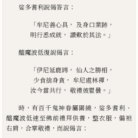
：
娑多耆利說偈答言
「
，
，
牟尼善心具
及身口業跡
，
。」
明行悉成就
讚歎於其法
：
醯魔波低復說偈言
「
，
，
伊尼延鹿
𨄔
仙人之勝相
，
，
少食捨身貪
牟尼處林禪
，
。」
汝今當共行
敬禮彼瞿曇
，
，
、
時
有百千鬼神眷屬圍繞
娑多耆利
，
，
醯魔
波低速至佛
前
禮拜供養
整衣服
偏袒
，
，
：
右肩
合掌敬禮
而說偈言