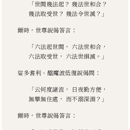
「
？
？
世間幾法起
幾法世和合
？
？」
幾法取受世
幾法令世滅
，
：
爾時
世尊說偈答言
「
，
，
六法起世間
六法世和合
，
。」
六法取
受世
六法世損
滅
、
：
娑多耆利
醯魔波低復說偈
問
「
，
，
云何度諸流
日夜勤方便
，
？」
無攀無住處
而不溺深淵
，
：
爾時
世尊說偈答言