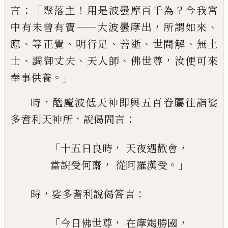
：「
！
？
言
聚落主
用是波曇摩
百千為
今我宮
——
，
、
中有未曾有寶
大波曇摩
出
所謂如來
、
、
、
、
、
應
等正覺
明行足
善逝
世間解
無上
、
、
、
，
士
調御丈夫
天人師
佛世尊
汝便可來
。」
奉事供養
，
時
醯魔波低天神即與五百眷
屬往詣娑
，
：
多耆利天神所
說偈問言
「
，
，
十五日良時
天夜遇歡會
，
。」
當說受何齋
從
阿
羅漢受
，
：
時
娑多耆利說偈答言
「
，
，
今日佛世尊
在摩竭勝國