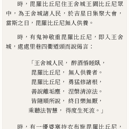
，
時
毘羅比丘尼住王舍城王園比丘尼
眾
，
，
，
中
為王舍城諸人民
於吉星日集聚大
會
，
。
當斯之日
毘羅比丘尼無人供養
，
，
時
有
鬼神敬重毘羅比丘尼
即入王舍
，
：
城
處處
里巷四衢道頭而說偈言
「
，
，
王舍城人民
醉酒惛睡
臥
，
。
毘羅比丘尼
無人供養者
，
，
毘羅比丘尼
勇猛修諸根
，
。
善說離
垢塵
涅槃清涼法
，
，
皆隨順所說
終日
樂
無厭
，
。」
乘聽法智慧
得度生死流
，
，
時
有一優婆塞持衣布施毘羅比丘尼