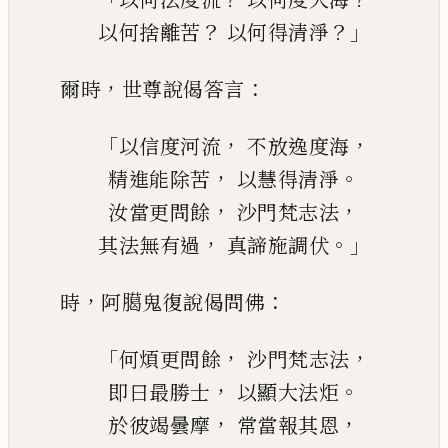
？
？」
以何捨離苦
以何得清淨
，
：
爾時
世尊說偈答言
「
，
，
以信度河流
不放逸度海
，
。
精進能
除
苦
以慧得清淨
，
，
汝當更問餘
沙門梵志法
，
。」
其法無有過
真諦施調伏
，
：
時
阿臈鬼復說偈問佛
「
，
，
何煩更問餘
沙門梵志法
，
。
即曰最勝士
以顯大法炬
，
，
於彼竭曇摩
常當報其恩