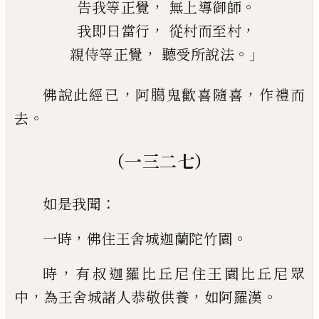
，
。
告我等正覺
無上
導
御師
，
，
我即日當行
從村而至村
，
。」
親侍等正覺
聽受所說法
，
，
佛說此經已
阿臈鬼歡喜隨喜
作禮而
。
去
（一三二七）
：
如是我聞
，
。
一時
佛住王舍城迦蘭陀
竹園
，
時
有
叔迦羅
比丘尼住王園比丘尼
眾
，
，
。
中
為王舍城諸人恭敬供養
如阿羅漢