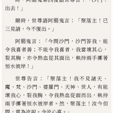
！」
出去
，
：「
！
爾時
世尊語
阿臈鬼言
聚落主
已
，
。」
三見請
今不復出
：「
，
，
阿
臈鬼言
今問沙門
沙門答我
能
；
，
，
令我喜者
善
不能令我喜者
我當壞其心
，
，
裂其胸
亦令熱血從其面出
執持兩手擲著
！」
恒水
彼岸
：「
！
、
世尊告言
聚落主
我不見諸天
、
、
、
、
、
，
魔
梵
沙門
婆羅門
天神
世人
有能
，
，
，
壞我心
裂我
胸
令我熱血從面而出
執持
。
，
！
兩手擲著恒
水彼岸者
然
聚落主
汝今但
，
。
。」
問
當為汝說
令汝心喜