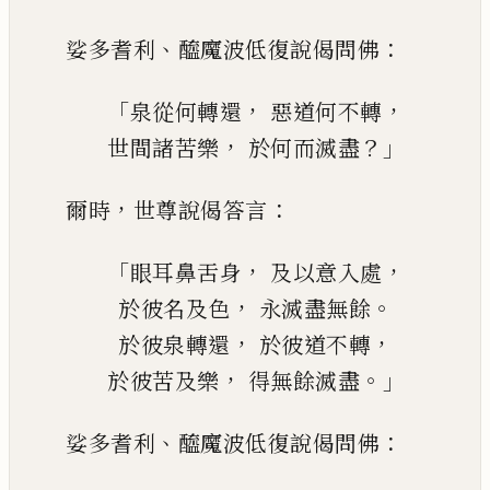
、
：
娑多耆利
醯魔波低復說偈問佛
「
，
，
泉從何轉還
惡道何不轉
，
？」
世間諸苦樂
於何而滅盡
，
：
爾時
世尊說偈答言
「
，
，
眼耳鼻舌身
及以意入處
，
。
於彼名及色
永滅盡無餘
，
，
於彼泉轉還
於彼道不轉
，
。」
於
彼
苦及樂
得無餘滅盡
、
：
娑多耆利
醯魔波低復說偈問佛