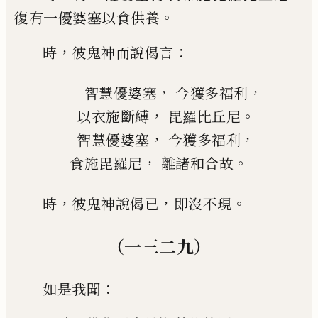
。
復
有一優婆塞以食供養
，
：
時
彼鬼神而說偈
言
「
，
，
智慧優婆塞
今獲多福利
，
。
以
衣施斷縛
毘羅比丘尼
，
，
智慧優婆塞
今獲多福利
，
。」
食施毘羅尼
離諸和合故
，
，
。
時
彼鬼神說偈已
即沒不現
（一三二九）
：
如是我聞