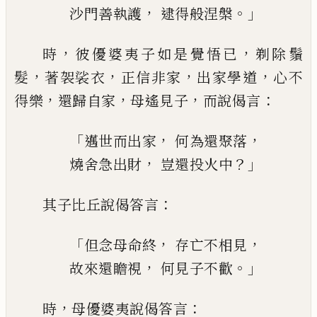
，
。」
沙門善執護
逮得般涅槃
，
，
時
彼優婆夷子如是覺悟已
剃除鬚
，
，
，
，
髮
著
袈裟衣
正信非家
出家學道
心不
，
，
，
：
得樂
還
歸自家
母遙見子
而說偈言
「
，
，
邁世而出家
何為還聚落
，
？」
燒舍急出財
豈還投火中
：
其子比丘說偈答言
「
，
，
但念母命終
存亡不相見
，
。」
故來還瞻視
何見子不歡
，
：
時
母優婆夷
說偈答
言