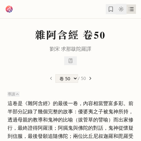
跳到主要內容
雜阿含經
卷50
劉宋
求那跋陀羅
譯
/
50
導讀
這卷是《雜阿含經》的最後一卷，內容相當豐富多彩。前
半部分記錄了幾個完整的故事：優婆夷之子被鬼神所持，
透過母親的教導和鬼神的比喻（拔菅草的譬喻）而出家修
行，最終證得阿羅漢；阿臈鬼與佛陀的對話，鬼神從懷疑
到信服，最後發願追隨佛陀；兩位比丘尼叔迦羅和毘羅受