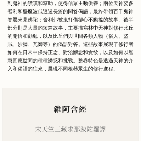
到鬼神的讚嘆和幫助，使得信眾主動供養；兩位天神娑多
耆利和醯魔波低透過長篇的問答偈語，最終帶領百千鬼神
眷屬來見佛陀；舍利弗被鬼打傷卻心不動搖的故事。後半
部分則是大量的短篇故事，主要描寫林中天神對修行比丘
的開悟和勸勉，以及比丘們與世間各類人物（俗人、盜
賊、沙彌、瓦師等）的偈語對答。這些故事展現了修行者
如何在日常中保持正念、對治懈怠和貪欲，以及如何以智
慧回應世間的種種誘惑和挑戰。整卷特色是透過天神的介
入和偈語的往來，展現不同根器眾生的修行進程。
雜阿含經
宋天竺三藏求那跋陀羅譯