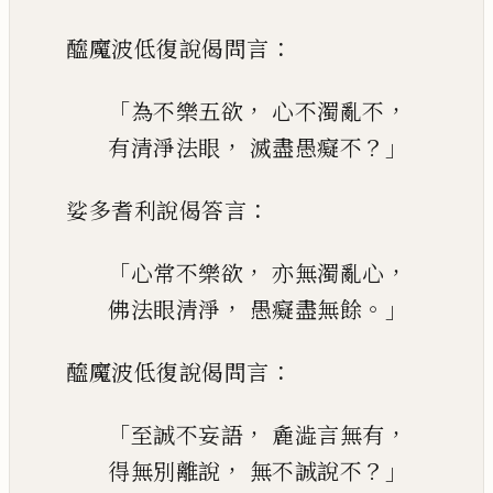
：
醯魔波低復說偈問言
「
，
，
為不樂五欲
心不濁亂不
，
？」
有清淨法眼
滅盡愚癡不
：
娑多耆利說偈答言
「
，
，
心常不樂欲
亦無濁亂心
，
。」
佛法眼清淨
愚癡盡無餘
：
醯魔波低復說偈問言
「
，
，
至誠不妄語
麁
澁
言無有
，
？」
得無別離說
無不誠說不