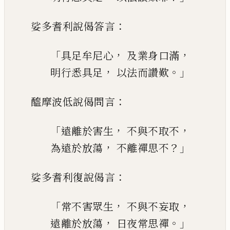
：
娑多耆利說偈答言
「
，
，
具足牟尼心
及業身口滿
，
。」
明行悉具足
以法而讚歎
：
醯
摩
波低說偈問言
「
，
，
遠離於害生
不與不取不
，
？」
為遠於放蕩
不離禪思不
：
娑多耆利復說偈言
「
，
，
常不害眾生
不與不妄取
，
。」
遠離於放蕩
日夜常思禪