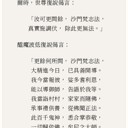
，
：
爾時
世尊復說偈言
「
，
，
汝可更問餘
沙門梵志法
，
。」
真實施調伏
除此更無法
：
醯魔波低復說偈言
「
，
，
更餘何所問
沙門梵志法
，
。
大精進今日
已具善開導
，
，
我今當報彼
娑多耆利恩
，
。
能以導御師
告語於我等
，
，
我當詣村村
家家而隨佛
，
。
承事禮供養
從佛聞正法
，
，
此百千鬼神
悉合掌恭敬
，
。
一切歸依佛
牟尼之大師