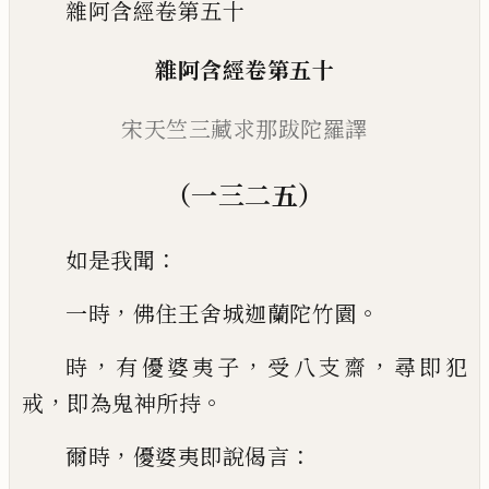
雜阿含經卷第五十
雜阿含經
卷第五十
宋天竺三藏求那跋陀羅譯
（一三二五）
：
如是我聞
，
。
一時
佛住王舍城迦蘭陀
竹園
，
，
，
時
有
優婆夷
子
受八支齋
尋即犯
，
。
戒
即為鬼神所持
，
：
爾時
優婆夷即說偈言