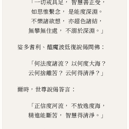
「
，
，
一切戒具足
智慧善正受
，
。
如思惟繫念
是能度深淵
，
，
不樂諸欲想
亦超色諸結
，
。」
無攀無住處
不溺於深淵
、
：
娑多耆利
醯魔波低復說偈問佛
「
？
？
何法度諸流
以何度大海
？
？」
云何捨離苦
云何得清淨
，
：
爾時
世尊說偈答言
「
，
，
正
信
度
河
流
不放逸度海
，
。」
精進能斷苦
智慧得清淨