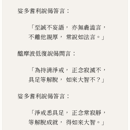
：
娑多耆利說偈答言
「
，
，
至誠不妄語
亦無麁澁言
，
。」
不離他親
厚
常說如法言
：
醯
摩
波低復說偈問言
「
，
，
為持清淨戒
正念寂滅不
，
？」
具足等解脫
如來大智不
：
娑多耆利說偈答言
「
，
，
淨戒悉具足
正念常寂靜
，
。」
等解脫成就
得如來大智