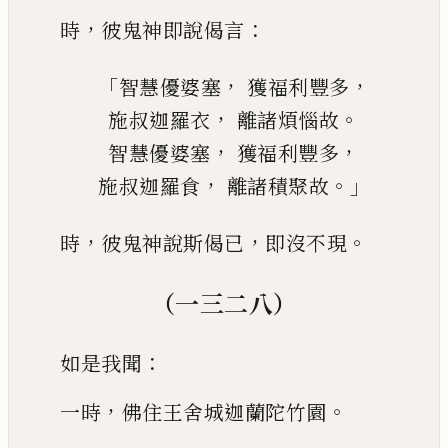
，
：
時
彼鬼神即說偈言
「
，
，
智慧
優婆塞
獲福利豐多
，
。
施叔迦羅衣
離諸煩惱故
，
，
智慧優婆塞
獲福利豐多
，
。」
施叔迦羅食
離諸積聚故
，
，
。
時
彼鬼神說斯偈已
即沒不現
（一三二八）
：
如是我聞
，
。
一時
佛住王舍城迦蘭陀
竹園