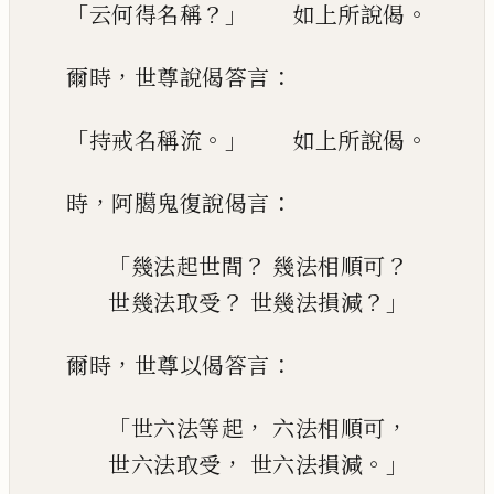
「
？」
。
云何得名稱
如上所說偈
，
：
爾時
世尊說偈答言
「
。」
。
持戒名稱流
如上所說偈
，
：
時
阿臈鬼復說偈言
「
？
？
幾法起世間
幾法相順可
？
？」
世幾法取受
世幾法損減
，
：
爾時
世尊以偈答言
「
，
，
世六法等起
六法相順可
，
。」
世六法取受
世六法損減