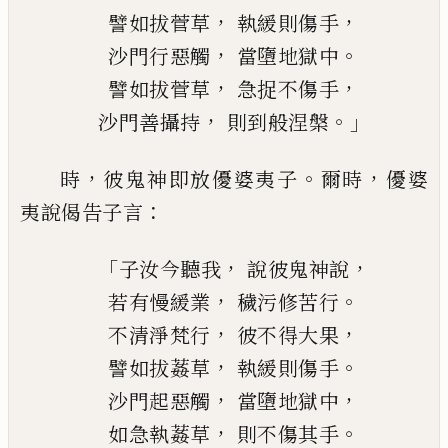
，
，
譬如拔
菅
草
執緩則傷手
，
。
沙門行惡觸
當墮地獄中
，
，
譬如拔
菅
草
急
捉
不傷手
，
。」
沙門善攝持
則到般涅槃
，
。
，
時
彼鬼神即放優婆夷子
爾時
優婆
：
夷說偈
告子言
「
，
，
子汝今聽我
說彼鬼神說
，
。
若有慢緩業
穢污修苦行
，
，
不清淨梵行
彼不得大果
，
。
譬如拔葌草
執緩則傷手
，
，
沙門起惡觸
當墮地獄中
，
。
如急執葌草
則不傷其手