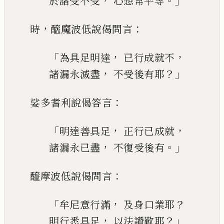
，
。」
於諸受不受
心想常平等
，
：
時
醯魔波低說偈問言
「
，
，
為具足明達
已行成就不
，
？」
諸漏永滅盡
不受後有耶
：
娑多耆利說偈答言
「
，
，
明達善具足
正行已成就
，
。」
諸漏永已盡
不復受後有
：
醯
摩
波低說偈問言
「
，
？
牟尼意行滿
及身口業耶
，
？」
明行悉具足
以法讚歎耶