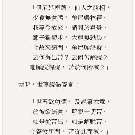
「
，
，
伊尼延鹿
𨄔
仙人之勝相
，
。
少食無貪嗜
牟尼樂林禪
，
，
我等今故來
請問於瞿曇
，
。
師子獨遊步
大
龍無恐畏
，
，
今故來請問
牟尼願決疑
？
？
云何得出苦
云何苦解脫
，
？」
唯願說解脫
苦於何所滅
，
：
爾時
世尊說偈答言
「
，
，
世五欲功德
及說第六意
，
。
於彼欲無貪
解脫一切苦
，
，
如是從苦出
如是解脫苦
，
。」
今答汝所問
苦從此而滅